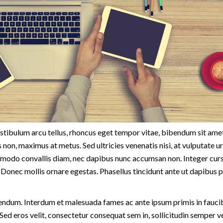
estibulum arcu tellus, rhoncus eget tempor vitae, bibendum sit amet
 non, maximus at metus. Sed ultricies venenatis nisi, at vulputate 
mmodo convallis diam, nec dapibus nunc accumsan non. Integer cursu
Donec mollis ornare egestas. Phasellus tincidunt ante ut dapibus p
endum. Interdum et malesuada fames ac ante ipsum primis in faucib
Sed eros velit, consectetur consequat sem in, sollicitudin semper ve