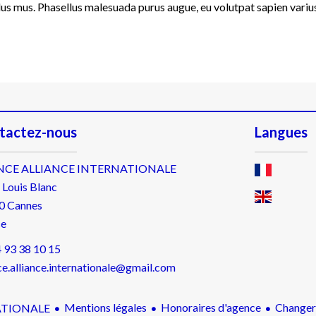
lus mus. Phasellus malesuada purus augue, eu volutpat sapien varius
tactez-nous
Langues
NCE ALLIANCE INTERNATIONALE
 Louis Blanc
0
Cannes
ce
 93 38 10 15
e.alliance.internationale@gmail.com
Mentions légales
Honoraires d'agence
Changer
ATIONALE