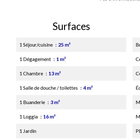
Surfaces
1 Séjour/cuisine
25 m²
B
1 Dégagement
1 m²
Ce
1 Chambre
13 m²
C
1 Salle de douche / toilettes
4 m²
É
1 Buanderie
3 m²
M
1 Loggia
16 m²
M
1 Jardin
P