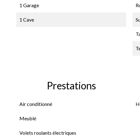
1 Garage
Ro
1 Cave
S
T
T
Prestations
Air conditionné
H
Meublé
Volets roulants électriques