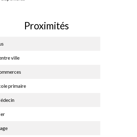
Proximités
us
ntre ville
ommerces
cole primaire
édecin
er
lage