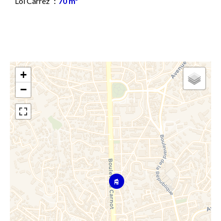
Loi Carrez
70 m²
+
−