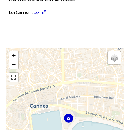
Loi Carrez
57 m²
+
−