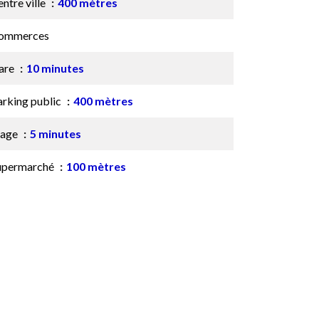
ntre ville
400 mètres
ommerces
are
10 minutes
arking public
400 mètres
lage
5 minutes
upermarché
100 mètres