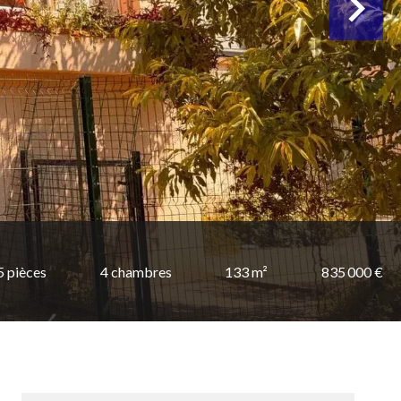
5 pièces
4 chambres
133 m²
835 000 €