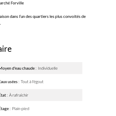
arché Forville
son dans l’un des quartiers les plus convoités de
.
ire
Moyen d'eau chaude
Individuelle
Eaux usées
Tout à l'égout
État
À rafraîchir
Étage
Plain-pied