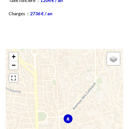
Taxe foncière
1204 € / an
Charges
2736 € / an
+
−