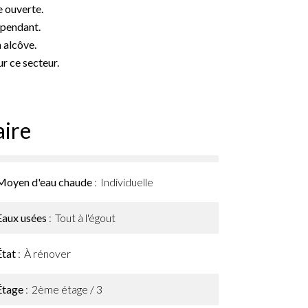
e ouverte.
épendant.
 alcôve.
r ce secteur.
ire
Moyen d'eau chaude
Individuelle
Eaux usées
Tout à l'égout
État
À rénover
Étage
2ème étage / 3