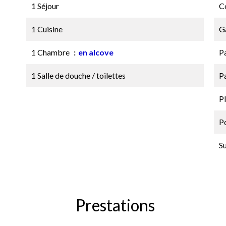
1 Séjour
C
1 Cuisine
G
1 Chambre
en alcove
P
1 Salle de douche / toilettes
P
P
P
S
Prestations