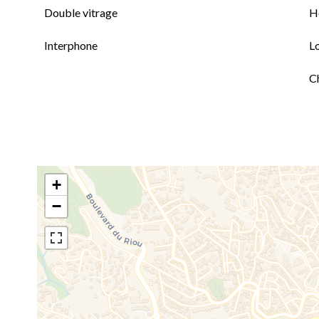
Double vitrage
H
Interphone
L
C
+
−