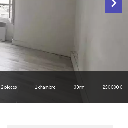
2 pièces
1 chambre
33 m²
250 000 €