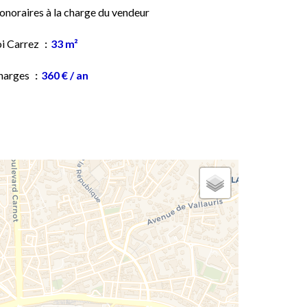
onoraires à la charge du vendeur
oi Carrez
33 m²
harges
360 € / an