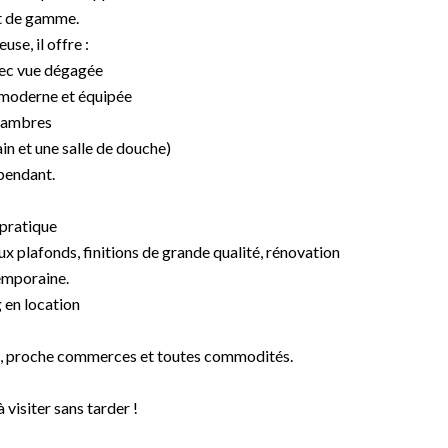
t de gamme.
se, il offre :
vec vue dégagée
 moderne et équipée
chambres
ain et une salle de douche)
endant.
pratique
ux plafonds, finitions de grande qualité, rénovation
emporaine.
 en location
lt, proche commerces et toutes commodités.
 visiter sans tarder !