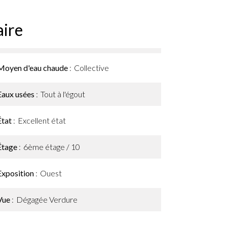
ire
Moyen d'eau chaude
Collective
Eaux usées
Tout à l'égout
État
Excellent état
Étage
6ème étage / 10
Exposition
Ouest
Vue
Dégagée Verdure