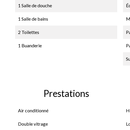
1 Salle de douche
É
1 Salle de bains
M
2 Toilettes
P
1 Buanderie
P
S
Prestations
Air conditionné
H
Double vitrage
L