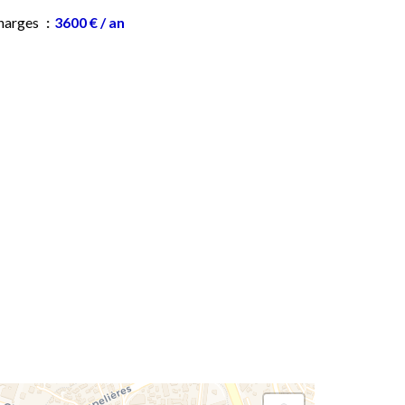
harges
3600 € / an