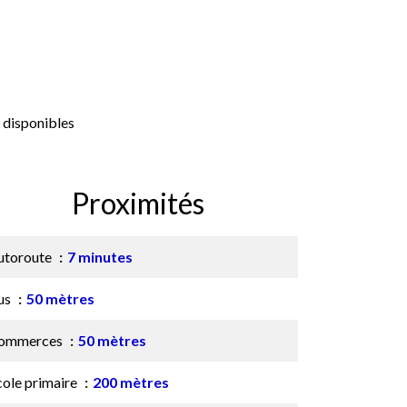
 disponibles
Proximités
utoroute
7 minutes
us
50 mètres
ommerces
50 mètres
cole primaire
200 mètres